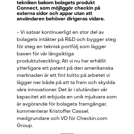
tekniken bakom bolagets produkt
Connect, som möjliggör checkin på
externa sidor och appar utan att
användaren behöver dirigeras vidare.
- Vi satsar kontinuerligt en stor del av
bolagets intäkter på R&D och bygger steg
för steg en teknisk portfölj som lägger
basen för vår långsiktiga
produktutveckling. Att vi nu har erhållit
ytterligare ett patent på den amerikanska
marknaden är ett fint kvitto på arbetet vi
lägger ner både på att ta fram och skydda
våra innovationer. Det är i slutändan vår
kapacitet att erbjuda en unik mjukvara som
är avgörande för bolagets framgångar,
kommenterar Kristoffer Cassel,
Checkin.com Group AB, Grev Turegatan 30, 114 38 Stockholm, Sweden
medgrundare och VD för Checkin.com
hello@checkin.com
Group.