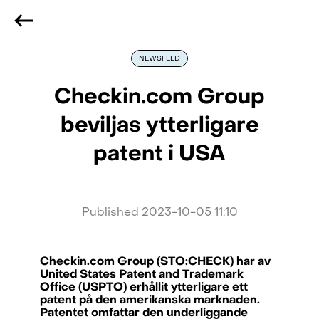
We are hiring
, if you are best at what you do and want
to be part of our journey
Reach out!
NEWSFEED
Checkin.com Group
beviljas ytterligare
patent i USA
Published
2023-10-05 11:10
Checkin.com Group (STO:CHECK) har av
United States Patent and Trademark
Office (USPTO) erhållit ytterligare ett
patent på den amerikanska marknaden.
Patentet omfattar den underliggande