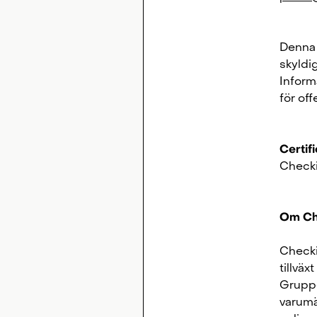
Denna 
skyldi
Inform
för of
Certif
Checki
Om Ch
Checki
tillväx
Gruppe
varumär