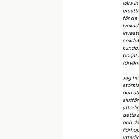
våra in
ersättn
för de 
lyckad
investe
sexdub
kundpro
börjat 
förvänt
Jag har
störst
och st
slutför
ytterl
detta a
och dä
Förhop
ytterli