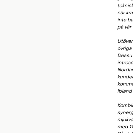
teknisk
när kr
inte b
på vår 
Utöver
övriga
Dessuto
intres
Nordam
kunder
kommer
ibland 
Kombin
synergi
mjukva
med 19