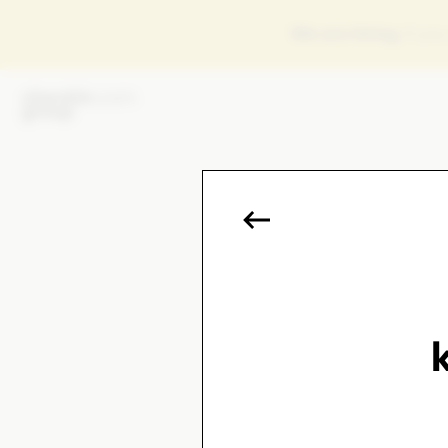
We are hiring
, if y