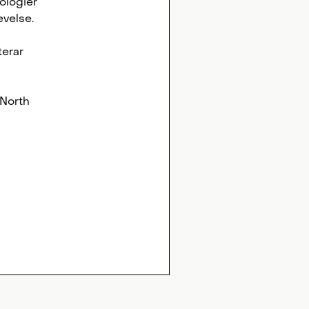
ologier
evelse.
terar
 North