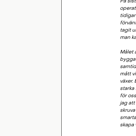
På sis
operat
tidigar
förvän
tagit u
man ka
Målet 
bygga 
samtidi
mått v
växer. 
starka
för oss
jag at
skruva
smarta
skapa 