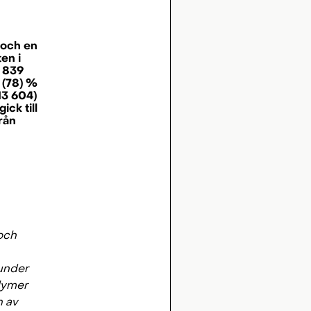
 och en
en i
8 839
6 (78) %
(13 604)
ck till
rån
och
 under
olymer
n av