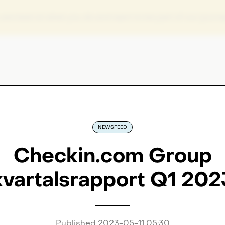
ou are best at what you do and want to be part of our journ
NEWSFEED
Checkin.com Group
kvartalsrapport Q1 202
Published
2023-05-11 05:30