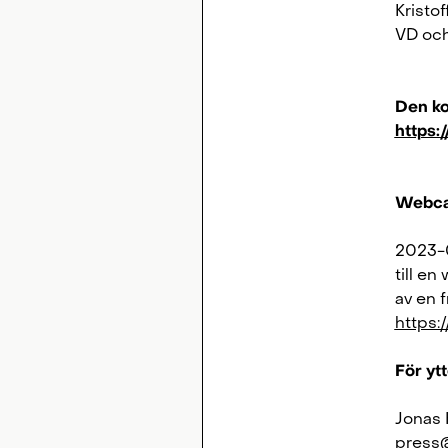
Kristo
VD och
Den ko
https:
Webca
2023-0
till e
av en 
https:
För ytt
Jonas 
press