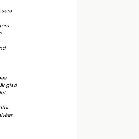
nsera
tora
n
und
pas
är glad
let
dför
nivåer