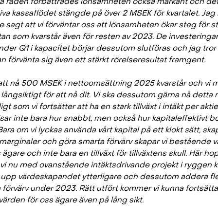
ta raden förbättrades lönsamheten också markant och de
iva kassaflödet stängde på över 2 MSEK för kvartalet. Jag 
e sagt att vi förväntar oss att lönsamheten ökar steg för s
tan som kvarstår även för resten av 2023. De investeringar
nder Q1 i kapacitet börjar dessutom slutföras och jag tror 
n förvänta sig även ett stärkt rörelseresultat framgent.
att nå 500 MSEK i nettoomsättning 2025 kvarstår och vi 
långsiktigt för att nå dit. Vi ska dessutom gärna nå detta 
gt som vi fortsätter att ha en stark tillväxt i intäkt per akti
isar inte bara hur snabbt, men också hur kapitaleffektivt b
Bara om vi lyckas använda vårt kapital på ett klokt sätt, ska
 marginaler och göra smarta förvärv skapar vi bestående 
 ägare och inte bara en tillväxt för tillväxtens skull. Här h
t vi nu med ovanstående intäktsdrivande projekt i ryggen 
 upp värdeskapandet ytterligare och dessutom addera fl
 förvärv under 2023. Rätt utfört kommer vi kunna fortsätta
värden för oss ägare även på lång sikt.