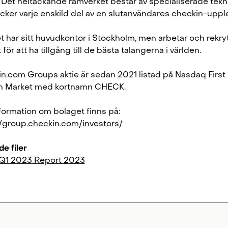
. Det heltäckande ramverket består av specialiserade tekn
cker varje enskild del av en slutanvändares checkin-uppl
t har sitt huvudkontor i Stockholm, men arbetar och rekry
 för att ha tillgång till de bästa talangerna i världen.
n.com Groups aktie är sedan 2021 listad på Nasdaq First
h Market med kortnamn CHECK.
formation om bolaget finns på:
//group.checkin.com/investors/
e filer
Q1 2023 Report 2023