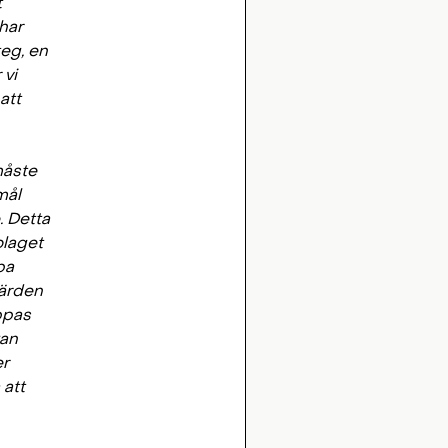
t
har
teg, en
 vi
att
måste
mål
e. Detta
olaget
pa
värden
oppas
kan
er
 att