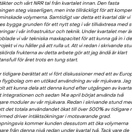
täkter och vårt NRR tal från kvartalet innan. Den fasta
ingen steg visserligen, men inte tillräckligt för att kompe
minskade volymerna. Samtidigt var detta ett kvartal där vi
es bygga grunden för ett nytt steg i vår tillväxtresa med s
ringar i vår infrastruktur och teknik. Under kvartalet mer ä
blade vi vår tekniska maxkapacitet för att kunna gå in i de
jekt vi nu håller på att rulla ut. Att vi redan i skrivande st
skörda frukterna av detta arbete gör att jag ändå är klart
ansfull för året trots en tung start.
 tidigare berättat att vi fört diskussioner med ett av Euro
a flygbolag om en utökad användning av vår mjukvara. Jag 
olt att kunna dela att denna kund efter utgången av kvarta
t integrationen och sedan 14:e april börjat använda två
igare moduler av vår mjukvara. Redan i skrivande stund me
tt det totala användandet ökat till över 500% av tidigare 
rmed driver intäktsökningar i motsvarande grad.
pningsvis kommer kunden dessutom att öka volymerna
gare från denna nivå redan under kvartal två. Tack vare de