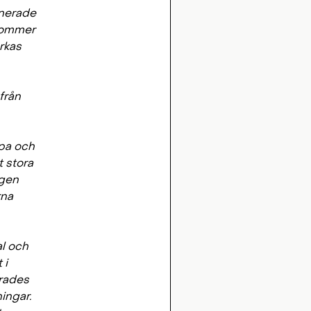
onerade
 kommer
rkas
från
opa och
t stora
ägen
rna
al och
 i
trades
ingar.