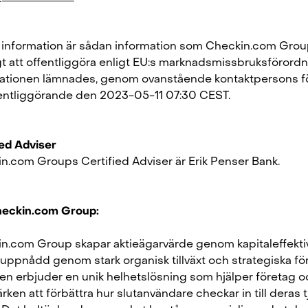
information är sådan information som Checkin.com Grou
gt att offentliggöra enligt EU:s marknadsmissbruksförordn
ationen lämnades, genom ovanstående kontaktpersons fö
fentliggörande den 2023-05-11 07:30 CEST.
ied Adviser
n.com Groups Certified Adviser är Erik Penser Bank.
eckin.com Group:
n.com Group skapar aktieägarvärde genom kapitaleffekti
t uppnådd genom stark organisk tillväxt och strategiska för
n erbjuder en unik helhetslösning som hjälper företag o
ken att förbättra hur slutanvändare checkar in till deras t