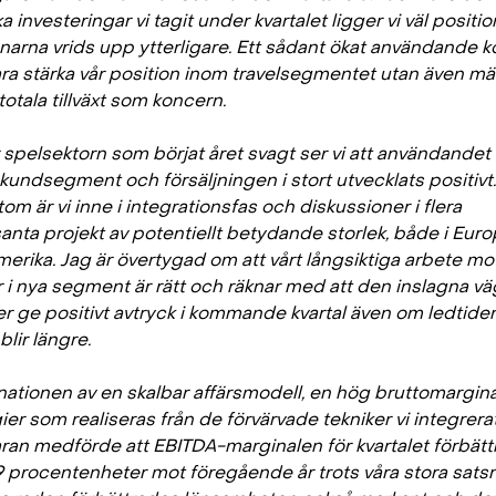
a investeringar vi tagit under kvartalet ligger vi väl positi
anarna vrids upp ytterligare. Ett sådant ökat användande
ara stärka vår position inom travelsegmentet utan även mä
totala tillväxt som koncern.
 spelsektorn som börjat året svagt ser vi att användandet 
 kundsegment och försäljningen i stort utvecklats positivt.
m är vi inne i integrationsfas och diskussioner i flera
santa projekt av potentiellt betydande storlek, både i Eur
erika. Jag är övertygad om att vårt långsiktiga arbete mo
 i nya segment är rätt och räknar med att den inslagna v
 ge positivt avtryck i kommande kvartal även om ledtide
blir längre.
ationen av en skalbar affärsmodell, en hög bruttomargin
er som realiseras från de förvärvade tekniker vi integrerat
ran medförde att EBITDA-marginalen för kvartalet förbät
 procentenheter mot föregående år trots våra stora satsn