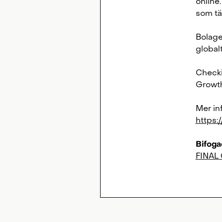
online
som tä
Bolage
globalt
Checki
Growt
Mer in
https:
Bifogad
FINAL 