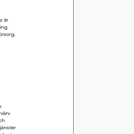
p är
ing.
rsorg,
v
värv.
ch
jänster