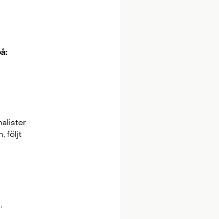
å:
alister
 följt
,