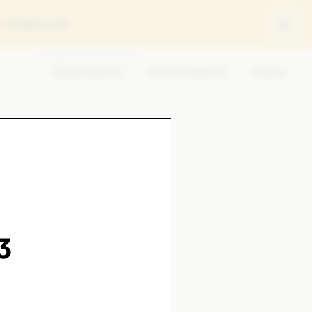
ey
Reach out!
Media relations
Investor relations
Careers
3