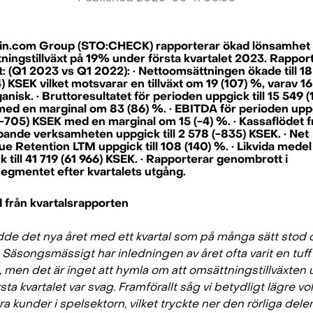
n.com Group (STO:CHECK) rapporterar ökad lönsamhet
ningstillväxt på 19% under första kvartalet 2023. Rapport
t: (Q1 2023 vs Q1 2022): · Nettoomsättningen ökade till 1
) KSEK vilket motsvarar en tillväxt om 19 (107) %, varav 1
anisk. · Bruttoresultatet för perioden uppgick till 15 549 
ed en marginal om 83 (86) %. · EBITDA för perioden uppgi
(-705) KSEK med en marginal om 15 (-4) %. · Kassaflödet f
pande verksamheten uppgick till 2 578 (-835) KSEK. · Net
e Retention LTM uppgick till 108 (140) %. · Likvida medel
 till 41 719 (61 966) KSEK. · Rapporterar genombrott i
segmentet efter kvartalets utgång.
 från kvartalsrapporten
edde det nya året med ett kvartal som på många sätt stod 
 Säsongsmässigt har inledningen av året ofta varit en tuff
, men det är inget att hymla om att omsättningstillväxten
sta kvartalet var svag. Framförallt såg vi betydligt lägre v
ra kunder i spelsektorn, vilket tryckte ner den rörliga dele