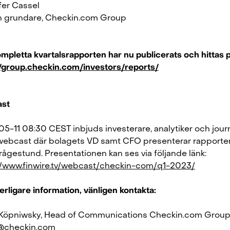
ffer Cassel
 grundare, Checkin.com Group
mpletta kvartalsrapporten har nu publicerats och hittas p
//group.checkin.com/investors/reports/
st
5-11 08:30 CEST inbjuds investerare, analytiker och journ
n webcast där bolagets VD samt CFO presenterar rapporten,
frågestund. Presentationen kan ses via följande länk:
//www.finwire.tv/webcast/checkin-com/q1-2023/
erligare information, vänligen kontakta:
Köpniwsky, Head of Communications Checkin.com Group
@checkin.com