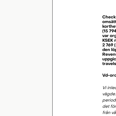
Checki
omsätt
korthe
(15 794
var org
KSEK m
2 769 
den lö
Revenu
uppgick
travel
Vd-ord
Vi inl
vägde.
period
det för
från vå