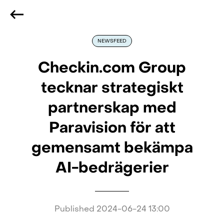
We are hiring
, if you are best at what you do and want
to be part of our journey
Reach out!
NEWSFEED
Checkin.com Group
tecknar strategiskt
partnerskap med
Paravision för att
gemensamt bekämpa
AI-bedrägerier
Published
2024-06-24 13:00