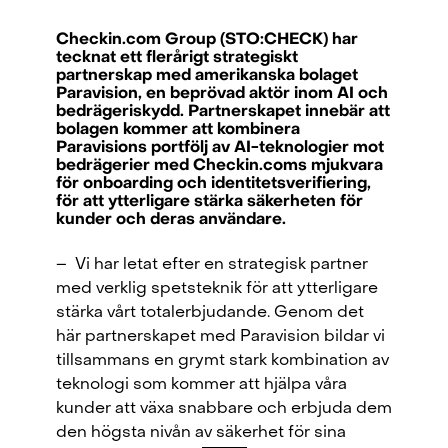
Checkin.com Group (STO:CHECK) har
tecknat ett flerårigt strategiskt
partnerskap med amerikanska bolaget
Paravision, en beprövad aktör inom AI och
bedrägeriskydd. Partnerskapet innebär att
bolagen kommer att kombinera
Paravisions portfölj av AI-teknologier mot
bedrägerier med Checkin.coms mjukvara
för onboarding och identitetsverifiering,
för att ytterligare stärka säkerheten för
kunder och deras användare.
– Vi har letat efter en strategisk partner
med verklig spetsteknik för att ytterligare
stärka vårt totalerbjudande. Genom det
här partnerskapet med Paravision bildar vi
tillsammans en grymt stark kombination av
Checkin.com Group AB, Grev Turegatan 30, 114 38 Stockholm, Sweden
teknologi som kommer att hjälpa våra
kunder att växa snabbare och erbjuda dem
hello@checkin.com
den högsta nivån av säkerhet för sina