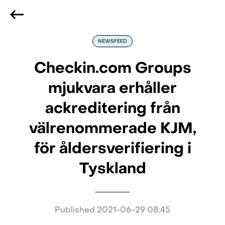
We are hiring
, if you are best at what you do and want
to be part of our journey
Reach out!
NEWSFEED
Checkin.com Groups
mjukvara erhåller
ackreditering från
välrenommerade KJM,
för åldersverifiering i
Tyskland
Published
2021-06-29 08:45