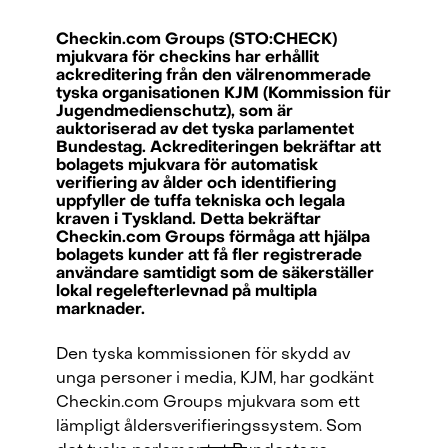
Checkin.com Groups (STO:CHECK)
mjukvara för checkins har erhållit
ackreditering från den välrenommerade
tyska organisationen KJM (Kommission für
Jugendmedienschutz), som är
auktoriserad av det tyska parlamentet
Bundestag. Ackrediteringen bekräftar att
bolagets mjukvara för automatisk
verifiering av ålder och identifiering
uppfyller de tuffa tekniska och legala
kraven i Tyskland. Detta bekräftar
Checkin.com Groups förmåga att hjälpa
bolagets kunder att få fler registrerade
användare samtidigt som de säkerställer
lokal regelefterlevnad på multipla
marknader.
Den tyska kommissionen för skydd av
unga personer i media, KJM, har godkänt
Checkin.com Group AB, Grev Turegatan 30, 114 38 Stockholm, Sweden
Checkin.com Groups mjukvara som ett
hello@checkin.com
lämpligt åldersverifieringssystem. Som