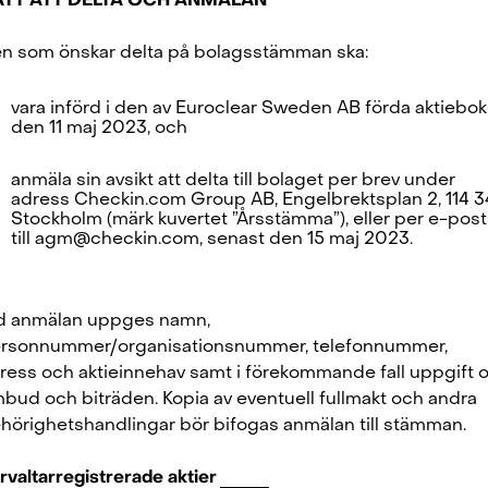
ÄTT ATT DELTA OCH ANMÄLAN
n som önskar delta på bolagsstämman ska:
vara införd i den av Euroclear Sweden AB förda aktiebo
den 11 maj 2023, och
anmäla sin avsikt att delta till bolaget per brev under
adress Checkin.com Group AB, Engelbrektsplan 2, 114 3
Stockholm (märk kuvertet ”Årsstämma”), eller per e-post
till
agm@checkin.com
, senast den 15 maj 2023.
d anmälan uppges namn,
rsonnummer/organisationsnummer, telefonnummer,
ress och aktieinnehav samt i förekommande fall uppgift 
bud och biträden. Kopia av eventuell fullmakt och andra
Checkin.com Group AB, Grev Turegatan 30, 114 38 Stockholm, Sweden
hörighetshandlingar bör bifogas anmälan till stämman.
hello@checkin.com
rvaltarregistrerade aktier