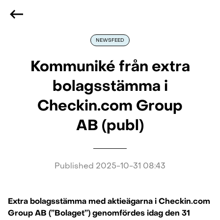
We are hiring
, if you are best at what you do and want
to be part of our journey
Reach out!
NEWSFEED
Kommuniké från extra
bolagsstämma i
Checkin.com Group
AB (publ)
Published
2025-10-31 08:43
Extra bolagsstämma med aktieägarna i Checkin.com
Group AB (”Bolaget”) genomfördes idag den 31