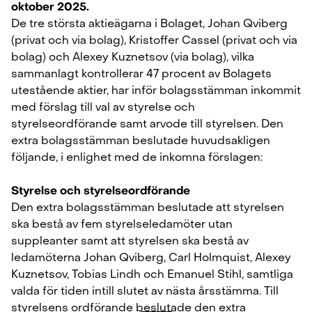
oktober 2025.
De tre största aktieägarna i Bolaget, Johan Qviberg
(privat och via bolag), Kristoffer Cassel (privat och via
bolag) och Alexey Kuznetsov (via bolag), vilka
sammanlagt kontrollerar 47 procent av Bolagets
utestående aktier, har inför bolagsstämman inkommit
med förslag till val av styrelse och
styrelseordförande samt arvode till styrelsen. Den
extra bolagsstämman beslutade huvudsakligen
följande, i enlighet med de inkomna förslagen:
Styrelse och styrelseordförande
Den extra bolagsstämman beslutade att styrelsen
ska bestå av fem styrelseledamöter utan
suppleanter samt att styrelsen ska bestå av
ledamöterna Johan Qviberg, Carl Holmquist, Alexey
Checkin.com Group AB, Grev Turegatan 30, 114 38 Stockholm, Sweden
Kuznetsov, Tobias Lindh och Emanuel Stihl, samtliga
hello@checkin.com
valda för tiden intill slutet av nästa årsstämma. Till
styrelsens ordförande beslutade den extra