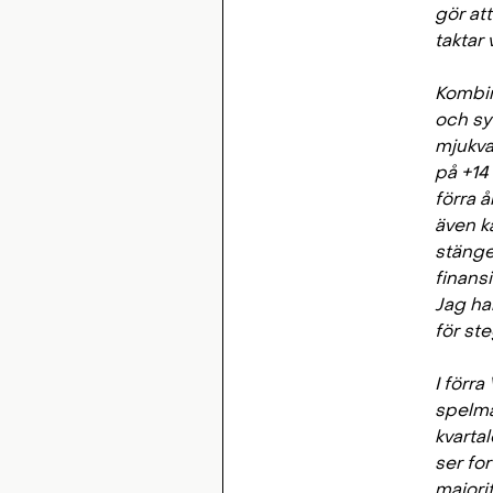
gör at
taktar 
Kombin
och syn
mjukva
på +14
förra 
även k
stänger
finans
Jag har
för st
I förr
spelma
kvartal
ser fo
majori