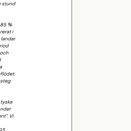
e stund
å 85 %
erat i
 landar
riod
 och
t
a
flödet.
 steg
 tyska
under
nt“. Vi
Q3