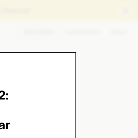
ey
Reach out!
Media relations
Investor relations
Careers
2:
ar