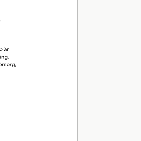
,
p är
ing.
rsorg,