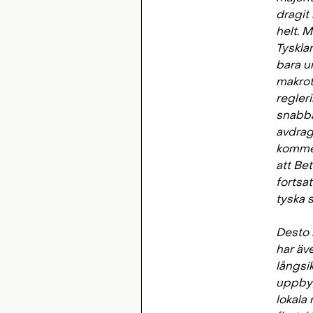
dragit
helt. 
Tyskla
bara u
makrotr
regleri
snabba 
avdrag
kommer
att Bet
fortsa
tyska 
Desto 
har äve
långsi
uppbyg
lokala 