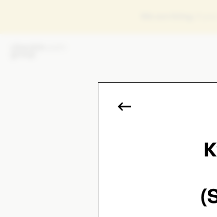
We are hiring
, if y
K
(