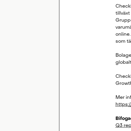
Checki
tillväx
Gruppe
varumär
online
som tä
Bolage
globalt
Checki
Growt
Mer in
https:
Bifogad
Q3 rep