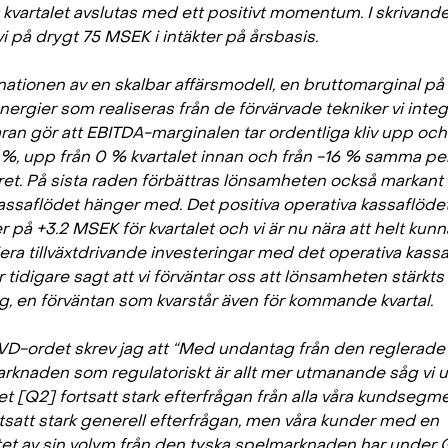
t kvartalet avslutas med ett positivt momentum. I skrivand
vi på drygt 75 MSEK i intäkter på årsbasis.
ationen av en skalbar affärsmodell, en bruttomarginal p
ergier som realiseras från de förvärvade tekniker vi integr
ran gör att EBITDA-marginalen tar ordentliga kliv upp och
 %, upp från 0 % kvartalet innan och från -16 % samma pe
året. På sista raden förbättras lönsamheten också markant
assaflödet hänger med. Det positiva operativa kassaflöde
 på +3.2 MSEK för kvartalet och vi är nu nära att helt kunn
iera tillväxtdrivande investeringar med det operativa kassa
 tidigare sagt att vi förväntar oss att lönsamheten stärkts
eg, en förväntan som kvarstår även för kommande kvartal.
a VD-ordet skrev jag att “Med undantag från den reglerade
rknaden som regulatoriskt är allt mer utmanande såg vi 
et [Q2] fortsatt stark efterfrågan från alla våra kundsegme
rtsatt stark generell efterfrågan, men våra kunder med en
tet av sin volym från den tyska spelmarknaden har under 