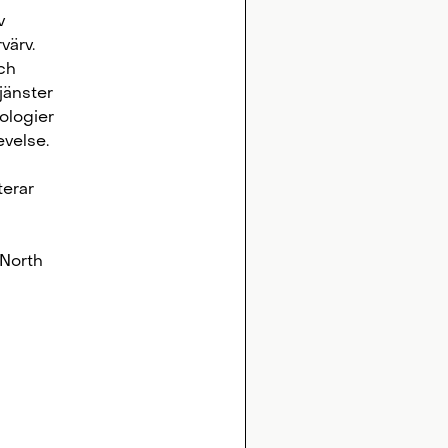
v
värv.
ch
jänster
ologier
evelse.
terar
 North