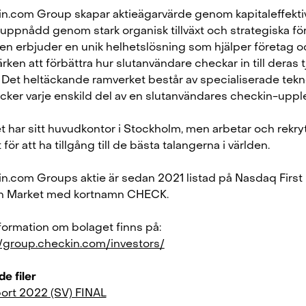
n.com Group skapar aktieägarvärde genom kapitaleffekti
t uppnådd genom stark organisk tillväxt och strategiska för
n erbjuder en unik helhetslösning som hjälper företag o
ken att förbättra hur slutanvändare checkar in till deras t
. Det heltäckande ramverket består av specialiserade tekn
cker varje enskild del av en slutanvändares checkin-uppl
t har sitt huvudkontor i Stockholm, men arbetar och rekry
 för att ha tillgång till de bästa talangerna i världen.
n.com Groups aktie är sedan 2021 listad på Nasdaq First
h Market med kortnamn CHECK.
formation om bolaget finns på:
//group.checkin.com/investors/
e filer
ort 2022 (SV) FINAL