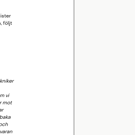
ister
 följt
kniker
m vi
år mot
ar
lbaka
 och
kvaran