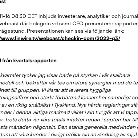
st
1-16 08:30 CET inbjuds investerare, analytiker och journal
n webcast där bolagets vd samt CFO presenterar rapporten,
frågestund. Presentationen kan ses via följande länk:
//www.finwire.tv/webcast/checkin-com/2022-q3/
 från kvartalsrapporten
kvartalet tycker jag visar både på styrkan i vår skalbara
modell och bekräftar vår tes om stora synergier med de te
ärvat till gruppen. Vi klarar att leverera hyggliga
ningssiffror och starkt förbättrad lönsamhet samtidigt so
av en riktig snålblåst i Tyskland. Nya hårda regleringar sl
nder i denna viktiga marknad vilket i sin tur gör att vi tapp
. Trots detta var våra totala intäkter redan i september til
ögsta månaden någonsin. Den starka generella medvinden
ktum att våra kunder i övrigt utökar sin användning av mju