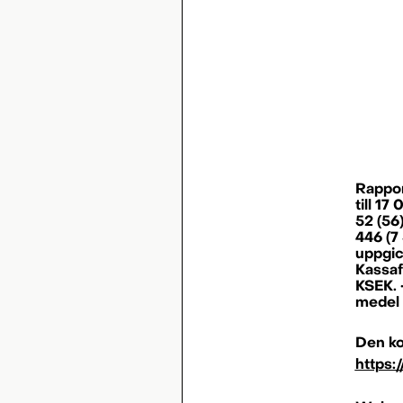
Rappor
till 17
52 (56)
446 (7
uppgic
Kassaf
KSEK. 
medel 
Den ko
https: