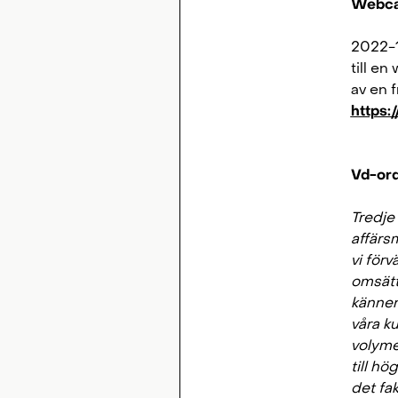
Webca
2022-1
till e
av en 
https:
Vd-ord
Tredje 
affärs
vi förv
omsätt
känner 
våra ku
volymer
till h
det fa