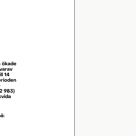
n ökade
 varav
ll 14
erioden
·
2 983)
kvida
å: