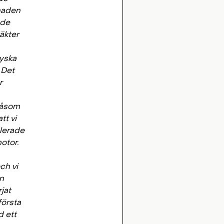
knaden
 de
äkter
tyska
 Det
r
 såsom
tt vi
glerade
otor.
ch vi
en
jat
första
d ett