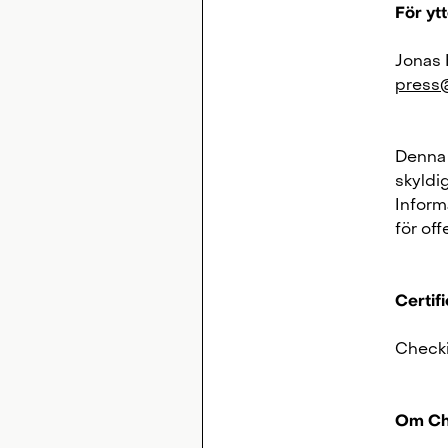
För ytt
Jonas 
press
Denna 
skyldi
Inform
för of
Certif
Checki
Om Ch