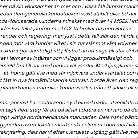
 ner på sin verksamhet än mer och i vissa fall lämnat mar
Medan den generella kundstocken vuxit stabilt över tid har
nds-fokuserade kunderna minskat med över 1,4 MSEK i int
nder kvartalet jämfört med Q2. Vi brukar ha medvind av
ender och reglering, men just i detta fall slår den hårda 
ngen mot våra kunder vilket i sin tur slår mot våra volymer.
skiftet gör samtidigt att plåstret så att säga till stor del ä
et i termer av intäkter och vi ligger produktmässigt och
siellt bra till när marknaden väl vänder. Med ljusglimtar
- at-home gått live med vår mjukvara under kvartalet och a
tt fått in nya framåtblickande kontrakt, borde även den re
spelmarknaden framöver kunna vändas från ett sänke till m
mer positivt har resterande nyckelmarknader utvecklats o
n tagit flera steg för att på allvar addera en närvaro på d
ktigt viktiga nordamerikanska marknaden. Dels har vi påbör
gnaden av ett lokalt amerikanskt säljteam i och med vår 
rekrytering, dels har vi efter kvartalets utgång gått live me