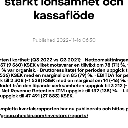
stärkt lönsamhet och
kassaflöde
Published
2022-11-16 06:30
ten i korthet: (Q3 2022 vs Q3 2021): · Nettoomsättninge
 057 (9 560) KSEK vilket motsvarar en tillväxt om 78 (71) %,
 % var organisk. · Bruttoresultatet för perioden uppgick ti
 526) KSEK med en marginal om 85 (79) %. · EBITDA för p
k till 2 308 (-1 528) KSEK med en marginal om 14 (-16) %. 
lödet från den löpande verksamheten uppgick till 3 212 (-
· Net Revenue Retention LTM uppgick till 132 (138) %. · Li
uppgick till 47 491 (27 883) KSEK.
mpletta kvartalsrapporten har nu publicerats och hittas p
//group.checkin.com/investors/reports/