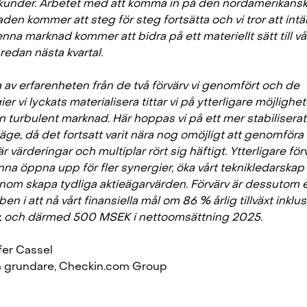
l kunder. Arbetet med att komma in på den nordamerikans
den kommer att steg för steg fortsätta och vi tror att intä
nna marknad kommer att bidra på ett materiellt sätt till vå
t redan nästa kvartal.
a av erfarenheten från de två förvärv vi genomfört och de
er vi lyckats materialisera tittar vi på ytterligare möjlighet
en turbulent marknad. Här hoppas vi på ett mer stabiliserat
äge, då det fortsatt varit nära nog omöjligt att genomföra
är värderingar och multiplar rört sig häftigt. Ytterligare för
nna öppna upp för fler synergier, öka vårt teknikledarskap
nom skapa tydliga aktieägarvärden. Förvärv är dessutom e
 ben i att nå vårt finansiella mål om 86 % årlig tillväxt inklus
v, och därmed 500 MSEK i nettoomsättning 2025.
ffer Cassel
 grundare, Checkin.com Group