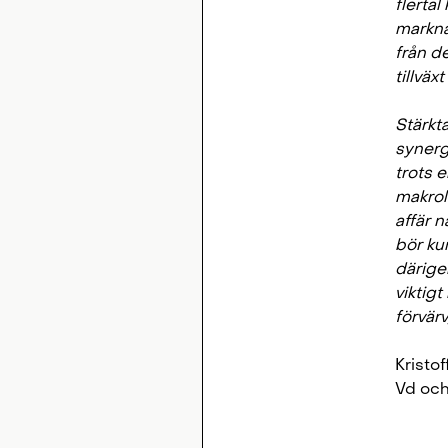
flerta
markna
från de
tillväx
Stärkt
synergi
trots 
makrol
affär n
bör ku
därige
viktigt
förvär
Kristo
Vd och