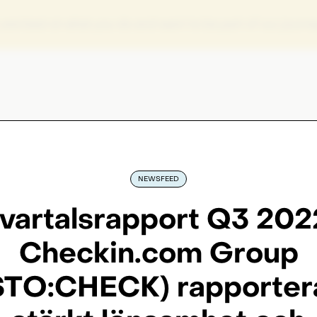
ou are best at what you do and want to be part of our journ
NEWSFEED
vartalsrapport Q3 202
Checkin.com Group
STO:CHECK) rapporter