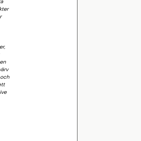
ka
kter
r
er,
 en
värv
 och
tt
ive